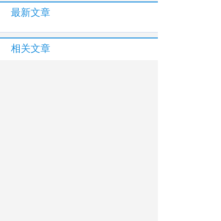
最新文章
相关文章
中国—乌兹别克斯坦职业教育合作会议
（重庆）举行
天津滨海新区学子在世界职业院校技能大
赛中摘金
黑龙江三江美术职业学院：塑造向北开放
新优势 “职教出海”打出精准牌
教育部关于印发《2025年世界职业院校技
能大赛实施方案》的通知
北京工业职业学院来了36名南非学员