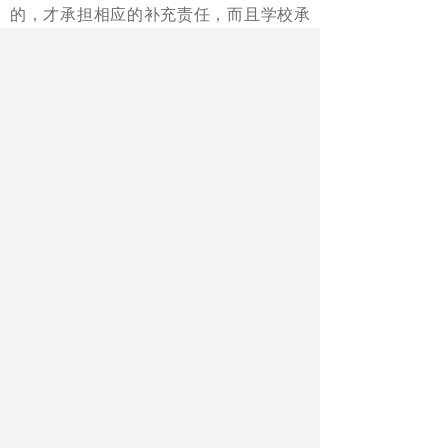
的，才承担相应的补充责任，而且学校承
担补充责任后，可以向第三人追偿。
本案是典型的第三人侵权案件。从民
事角度看，如果学校尽到了安全管理义务
和必要的注意义务，在可能的范围内审查
了运输服务提供者的资质条件，进行了必
要的安全教育，配备了教师进行安全管理
等，则学校没有过错，学校也是受侵害的
一方，不应当由其承担赔偿责任。但是本
案中学校制定的安全预案是不全面、有疏
漏的。一是对公司资质的审核不严格；二
是事先没有对车辆运行的线路进行规划和
了解，对司机擅自改道的行为没有制止；
三是对学生的安全教育和检查不够仔细，