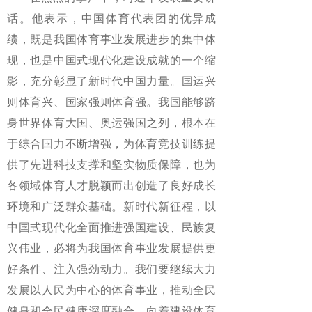
话。他表示，中国体育代表团的优异成
绩，既是我国体育事业发展进步的集中体
现，也是中国式现代化建设成就的一个缩
影，充分彰显了新时代中国力量。国运兴
则体育兴、国家强则体育强。我国能够跻
身世界体育大国、奥运强国之列，根本在
于综合国力不断增强，为体育竞技训练提
供了先进科技支撑和坚实物质保障，也为
各领域体育人才脱颖而出创造了良好成长
环境和广泛群众基础。新时代新征程，以
中国式现代化全面推进强国建设、民族复
兴伟业，必将为我国体育事业发展提供更
好条件、注入强劲动力。我们要继续大力
发展以人民为中心的体育事业，推动全民
健身和全民健康深度融合，向着建设体育