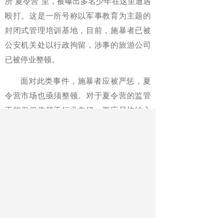
所“夏令营”里，被曝出多名少年在这里遭遇
殴打。这是一所号称以军事教育为主题的
封闭式管理培训基地，目前，施暴者已被
公安机关处以行政拘留，涉事的旅游公司
已被停业整顿。
面对此类事件，施暴者应被严惩，夏
令营市场也亟须整顿。对于夏令营的监管
不能仅仅依赖于行业自律，更应尽快纳入
相关部门的管理之下。没有资质的夏令营
应该被取缔，不能让非法行为“钻了空子”；
家长们在为孩子挑选夏令营时也要擦亮双
眼，不能一味相信机构的宣传，须提高自
身甄别能力，防止此类事件发生。
《中国教育报》2021年08月19日第2