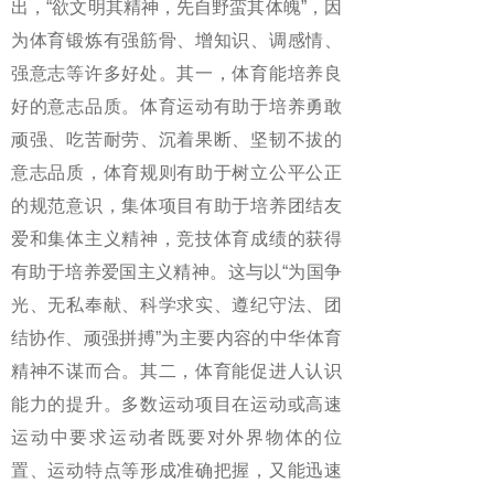
出，“欲文明其精神，先自野蛮其体魄”，因
为体育锻炼有强筋骨、增知识、调感情、
强意志等许多好处。其一，体育能培养良
好的意志品质。体育运动有助于培养勇敢
顽强、吃苦耐劳、沉着果断、坚韧不拔的
意志品质，体育规则有助于树立公平公正
的规范意识，集体项目有助于培养团结友
爱和集体主义精神，竞技体育成绩的获得
有助于培养爱国主义精神。这与以“为国争
光、无私奉献、科学求实、遵纪守法、团
结协作、顽强拼搏”为主要内容的中华体育
精神不谋而合。其二，体育能促进人认识
能力的提升。多数运动项目在运动或高速
运动中要求运动者既要对外界物体的位
置、运动特点等形成准确把握，又能迅速