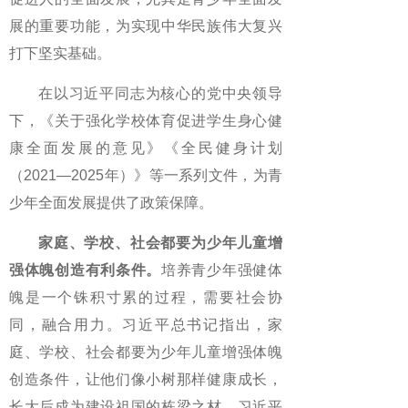
展的重要功能，为实现中华民族伟大复兴
打下坚实基础。
在以习近平同志为核心的党中央领导
下，《关于强化学校体育促进学生身心健
康全面发展的意见》《全民健身计划
（2021—2025年）》等一系列文件，为青
少年全面发展提供了政策保障。
家庭、学校、社会都要为少年儿童增
强体魄创造有利条件。
培养青少年强健体
魄是一个铢积寸累的过程，需要社会协
同，融合用力。习近平总书记指出，家
庭、学校、社会都要为少年儿童增强体魄
创造条件，让他们像小树那样健康成长，
长大后成为建设祖国的栋梁之材。习近平