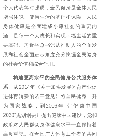
个人代表等时强调，全民健身是全体人民
增强体魄、健康生活的基础和保障，人民
身体健康是全面建成小康社会的重要内
涵，是每一个人成长和实现幸福生活的重
要基础。习近平总书记从推动人的全面发
展和社会全面进步角度充分挖掘全民健身
的社会价值和综合作用。
构建更高水平的全民健身公共服务体
系。
从2014年《关于加快发展体育产业促
进体育消费的若干意见》将全民健身上升
为国家战略，到2016年《“健康中国
2030”规划纲要》提出健康中国建设，党和
政府对人民群众身体健康水平一直保持着
高度重视。在全国广大体育工作者的共同