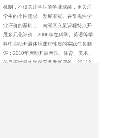
机制，不仅关注学生的学业成绩，更关注
学生的个性需求、发展潜能。在常规性学
业评价的基础上，南湖区立足课程特点开
展多元化评价，2006年在科学、英语等学
科中启动开展体现课程性质的实践任务测
评；2010年启动开展音乐、体育、美术、
信息等学科的学科素养发展评价；2011年
启动遵循低段儿童特点的情境化测评；
2015年启动开展初中学生的综合素质评
价，通过多元化评价，促进学生全面可持
续发展。下一步，南湖区将根据《意见》
精神，进一步完善素质教育为导向的评价
体系，突出考查学生品德发展、学业发
展、身心健康、兴趣特长和劳动实践等，
探索监测数据应用的实践路径，努力实现