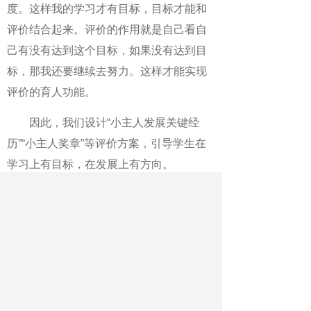
度。这样我的学习才有目标，目标才能和
评价结合起来。评价的作用就是自己看自
己有没有达到这个目标，如果没有达到目
标，那我还要继续去努力。这样才能实现
评价的育人功能。
因此，我们设计“小主人发展关键经
历”“小主人奖章”等评价方案，引导学生在
学习上有目标，在发展上有方向。
三、敢于担起重建社会大众教育理性
的责任
落实《意见》，全社会都要行动起
来。学校作为承担教育任务的主要机构，
在引导大众理性，营造良好教育氛围上，
承担着不可推卸的责任。