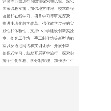
评价等方面进行前瞻性探索和试验。深化
国家课程实施，加强地方课程、校本课程
监管和在线学习、项目学习等研究探索，
推进小班化教学改革。强化教学过程的实
践性和体验性，支持中小学建设创新实验
室、创客工作坊、手工制作坊等新型功能
室以及通过网络和实训让学生开展创新、
创客式学习，鼓励开展研学旅行，探索实
施个性化学程、学分制管理，加强学生生
涯规划指导。
五、以坚持综合评价为导向。深化中
小学教育质量综合评价改革，建立完善以
发展素质教育为导向的科学评价体系，以
评价促质量，坚决克服唯分数、唯升学的
功利化倾向。完善基于学生核心素养的中