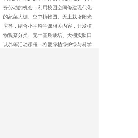
务劳动的机会，利用校园空间修建现代化
的蔬菜大棚、空中植物园、无土栽培阳光
房等，结合小学科学课相关内容，开发植
物观察分类、无土基质栽培、大棚实验田
认养等活动课程，将爱绿植绿护绿与科学
实验、劳动教育相结合，在树立劳动观念
的同时培育环保、生态、节约等意识。
此外，让立德树人和“五育”并举落地、
落细、落实，要特别关注教师的专业化发
展和学生综合评价体系完善。
现代教育教师的专业化应包括三个方
面：教学业务能力，育人能力、家庭指导
能力，往往我们关注多的是教师的教学业
务能力，育人能力集中体现在班主任方