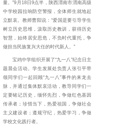
量。”9月18日9点半，陕西渭南市渭南高级
中学校园拉响防空警报，全体师生就地起
立默哀。教师曹阳说：“爱国是要引导学生
树立历史思维，汲取历史教训，获得历史
智慧，始终居安思危，不负时代重托，争
做担当民族复兴大任的时代新人。”
宝鸡中学组织开展了“九一八”纪念日主
题晨会活动。学生发展处负责人张引平带
领同学们一起回顾“九一八”事件的来龙去
脉，并通过集体默哀活动，教导同学们一
定要铭记历史，缅怀先烈，争做红色基因
传承者；珍惜当下，热爱祖国，争做社会
主义建设者；遵规守纪，热爱学习，争做
学校文化践行者。