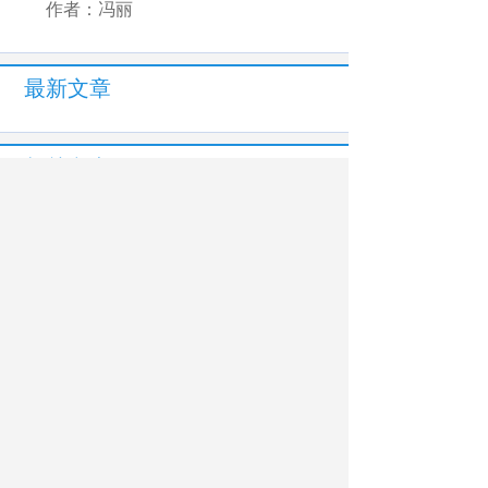
作者：冯丽
最新文章
相关文章
又是北大数院07级！苏炜杰获2026年度考
普斯奖 与王虹、邓煜为同学
弱势日元凸显日本经济结构性困局
今日立秋，这些地方真的要凉快了！（附
养生食谱）
立下中国新坐标！最新版月球“说明书”高清
细节图来了