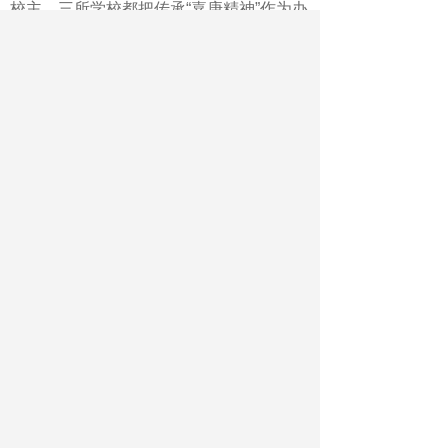
校主，三所学校都把传承“嘉庚精神”作为办
学理念。集美中学校长蒋思彬介绍，三方
合作后，将加强“创新课堂教学实现育人方
式变革”方面的研讨，并围绕时代新人的培
养目标构建丰富多样的思政课程体系。
据介绍，三方合作后，集美中学将依
托集美嘉庚纪念馆、鳌园、嘉庚故居、李
林烈士园、李林纪念馆“三园一馆”等本土教
育资源，开发具有学校特色的校本德育课
程，并开展“嘉庚文化宣讲团”，党史少年说
等系列德育活动，落实核心素养培育。同
时，集美中学还将注重把“嘉庚精神”融入到
学科教学之中，延伸思政“小课堂”，用好社
会“大课堂”，促进学科教学从知识本位向素
养本位的转化。