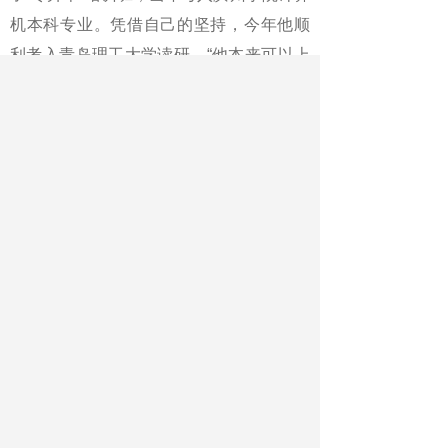
机本科专业。凭借自己的坚持，今年他顺
利考入青岛理工大学读研。“他本来可以上
普高，但中考发挥失常。进入青岛电子学
校后，他每一天都很努力。”徐坤鹏当年的
班主任宁琤琤告诉记者。
《中国教育报》2020年06月23日第10
版
版名：职教周刊·院校实践
作者：本报记者 孙军 通讯员 纪渊海
张媛
最新文章