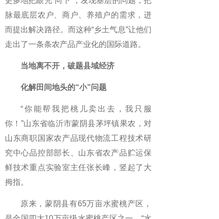
更多地把眼光“向下”，发现基层的问题，把
脉最底层农户、商户、养殖户的需求，进
而提出解决路径。而这种“乡土气息”让他们
走出了一条条农产品产业化的国际道路。
当地离不开，破题县域经济
化解田间地头的“小”问题
“你能帮我把桃儿卖出去，我只服
你！”山东省临沂市蒙阴县茅坪镇果农，对
山东商职国家农产品现代物流工程技术研
究中心品控部部长、山东省农产品贮运保
鲜技术重点实验室主任张长峰，竖起了大
拇指。
原来，蒙阴县有65万亩水蜜桃产区，
是全国四大10万亩级水蜜桃产区之一。“水