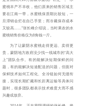
蜜桃丰产不丰收，他们原来的销售区域主
要在江南一带，水蜜桃保质期比较短，一
旦滞销会烂在自己手里；而冷藏保存成本
又较高……”张长峰介绍说，当时果农的水
蜜桃销售价格仅为8角钱一斤。
为了让蒙阴水蜜桃走得更远、卖得更
贵，蒙阴地方政府没少找一线城市的“高大
上”团队合作。有的能解决短期保鲜的问
题，有的能解决短途配送的问题，但面对
保鲜技术如何工程化、全冷链如何无缝衔
接，实现长期贮藏和长距离运输等具体问
题时，很多团队都表示技术难度大而不感
兴趣或放弃。
2014年，正在蒙阴调研的张长峰，接