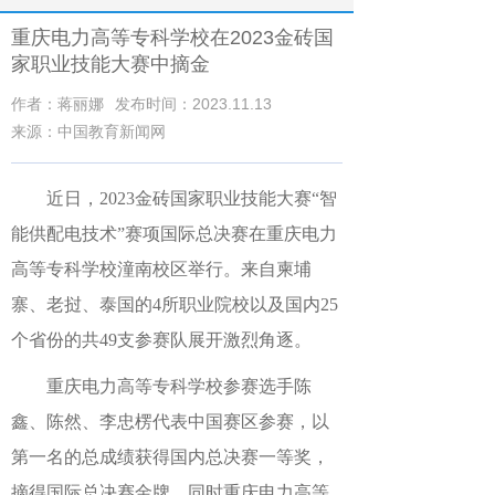
重庆电力高等专科学校在2023金砖国
家职业技能大赛中摘金
作者：蒋丽娜
发布时间：2023.11.13
来源：中国教育新闻网
近日
，
2023金砖国家职业技能大赛“智
能供配电技术”赛项国际总决赛在重庆电力
高等专科学校潼南校区举行。来自柬埔
寨、老挝、泰国
的
4所职业院校以及
国内
25
个省份的共49支参赛队
展开激烈角逐
。
重庆电力高等专科学校参赛选手陈
鑫、陈然、李忠楞代表
中国赛区参赛
，以
第一名的
总
成绩获得国
内
总决赛一等奖，
摘得国际总决赛金牌
，
同时
重庆电力高等