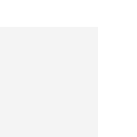
4月9日，河北省邯郸市邯山区赵王小学“赵
娃杯”班级足球超级联赛开赛。郝群英 摄