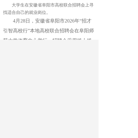
大学生在安徽省阜阳市高校联合招聘会上寻
找适合自己的就业岗位。
4月28日，安徽省阜阳市2026年“招才
引智高校行”本地高校联合招聘会在阜阳师
范大学体育中心举行。招聘会采用线上线
下的方式同步进行，共有300余家优质单位
参会，涵盖信息技术、高端制造、教育等
多个行业，吸引大批即将毕业的大学生咨
询应聘。
中国教育报-中国教育新闻网通讯
员 卢启建 摄
作者：卢启建
最新文章