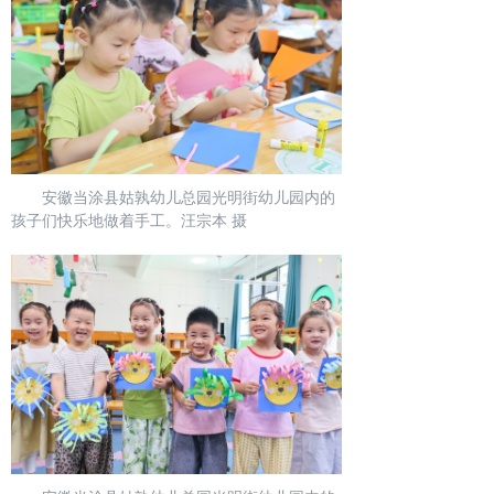
安徽当涂县姑孰幼儿总园光明街幼儿园内的
孩子们快乐地做着手工。汪宗本 摄