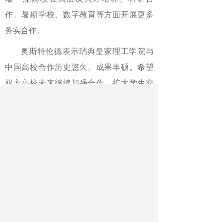
作、暑期学校、数字教育等方面开展更多
务实合作。
奥斯特伦德表示瑞典皇家理工学院与
中国高校合作历史悠久、成果丰硕。希望
双方高校未来继续加强合作，扩大学生交
流规模，为促进两国教育合作和双边关系
发展发挥更加积极的作用。
最新文章
相关文章
2026年第十七届全国高校地理学联合野外