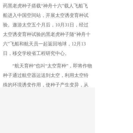
药黑老虎种子搭载“神舟十六”载人飞船飞
船进入中国空间站，开展太空诱变育种试
验。遨游太空五个月后，10月31日，经过
太空诱变育种试验的黑老虎种子随“神舟十
六”飞船和航天员一起返回地球，12月13
日，移交学校省工程研究中心。
“航天育种”也叫“太空育种”，即将作物
种子通过航空器运送到太空，利用太空特
殊的环境诱变作用，使种子产生变异，从
而获得宝贵的突变体和丰富的遗传多样
性，形成种质资源的创新和突破，这对于
保障我国粮食安全和种业进步具有重要意
义。“与传统地面诱变育种相比，航天育种
产生的变异频率高、幅度大，稳定性好，