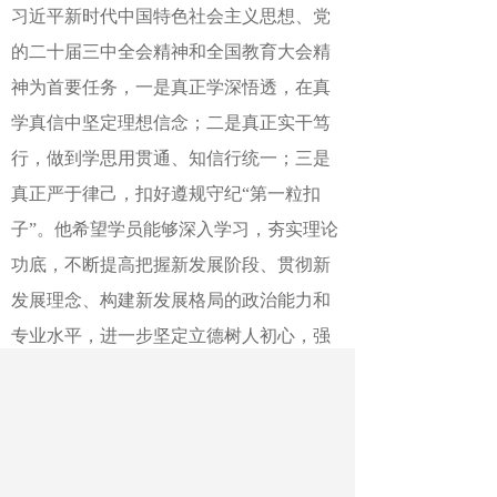
习近平新时代中国特色社会主义思想、党
的二十届三中全会精神和全国教育大会精
神为首要任务，一是真正学深悟透，在真
学真信中坚定理想信念；二是真正实干笃
行，做到学思用贯通、知信行统一；三是
真正严于律己，扣好遵规守纪“第一粒扣
子”。他希望学员能够深入学习，夯实理论
功底，不断提高把握新发展阶段、贯彻新
发展理念、构建新发展格局的政治能力和
专业水平，进一步坚定立德树人初心，强
化为党育人、为国育才使命，做有理想、
负责任的行动主义者，为加快教育强国建
设贡献力量。班主任、党建与思政教研部
主任从春侠宣布了培训纪律要求。