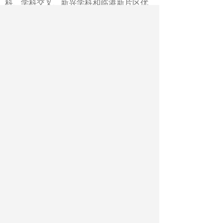
科、学科交叉、新兴学科和临港新片区优
势资源，聚焦上海三大先导产业等重点产
业的发展需求，以“项目制”为牵引，与一
流企业工学交替开展有组织和特色的工程
硕博士人才联合培养，构建产教深度融合
的人才培养模式，共同打造“校—产—
城”协同共生的新生态。
会上，同济大学、复旦大学、上海交
通大学、华东师范大学、华东理工大学、
东华大学、上海大学、上海理工大学、上
海工程技术大学、上海电机学院10所高校
共同成立上海市卓越工程师培养联合体，
将推动高校间学科资源共享和协同创新，
开展卓越工程师培养产教联合行动，促进