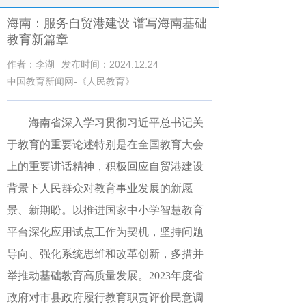
海南：服务自贸港建设 谱写海南基础
教育新篇章
作者：李湖
发布时间：2024.12.24
中国教育新闻网-《人民教育》
海南省深入学习贯彻习近平总书记关
于教育的重要论述特别是在全国教育大会
上的重要讲话精神，积极回应自贸港建设
背景下人民群众对教育事业发展的新愿
景、新期盼。以推进国家中小学智慧教育
平台深化应用试点工作为契机，坚持问题
导向、强化系统思维和改革创新，多措并
举推动基础教育高质量发展。
2023
年度省
政府对市县政府履行教育职责评价民意调