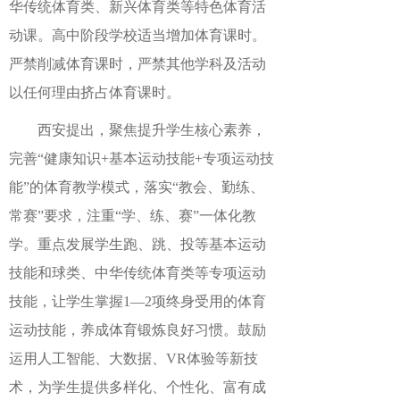
华传统体育类、新兴体育类等特色体育活
动课。高中阶段学校适当增加体育课时。
严禁削减体育课时，严禁其他学科及活动
以任何理由挤占体育课时。
西安提出，聚焦提升学生核心素养，
完善“健康知识+基本运动技能+专项运动技
能”的体育教学模式，落实“教会、勤练、
常赛”要求，注重“学、练、赛”一体化教
学。重点发展学生跑、跳、投等基本运动
技能和球类、中华传统体育类等专项运动
技能，让学生掌握1—2项终身受用的体育
运动技能，养成体育锻炼良好习惯。鼓励
运用人工智能、大数据、VR体验等新技
术，为学生提供多样化、个性化、富有成