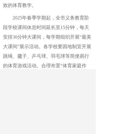
效的体育教学。
2025年春季学期起，全市义务教育阶
段学校课间休息时间延长至15分钟，每天
安排30分钟大课间，每学期组织开展“最美
大课间”展示活动。各学校要因地制宜开展
跳绳、毽子、乒乓球、羽毛球等简便易行
的体育游戏活动。合理布置“体育家庭作
业”，确保中小学生每天综合体育活动时间
不低于2小时。同时，市、区县（开发区）
和各学校要建立常态化赛事体系。
作者：冯丽
最新文章