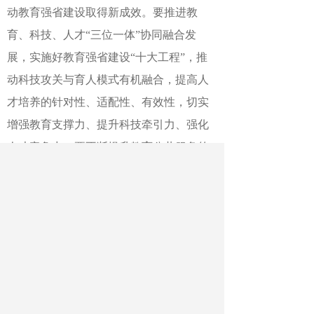
动教育强省建设取得新成效。要推进教
育、科技、人才“三位一体”协同融合发
展，实施好教育强省建设“十大工程”，推
动科技攻关与育人模式有机融合，提高人
才培养的针对性、适配性、有效性，切实
增强教育支撑力、提升科技牵引力、强化
人才竞争力。要不断提升教育公共服务的
普惠性、可及性、便捷性，持续优化教育
资源配置，丰富创新教育方式，建好用活
智慧教育平台，让优质教育服务惠及每个
孩子。要在全社会营造尊重教师、尊重人
才、尊重创新的浓厚氛围，支持和鼓励各
地开展教育改革探索，为加快建设教育强
省提供有力支撑。