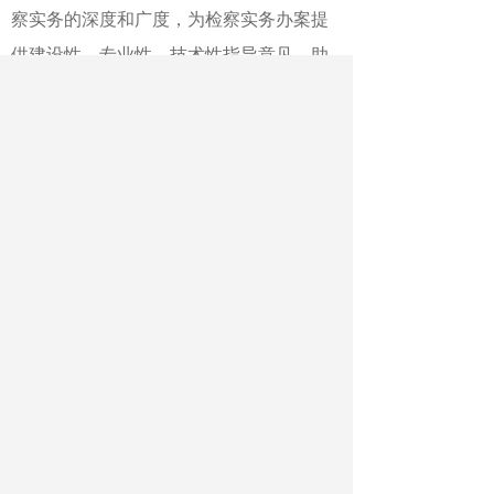
察实务的深度和广度，为检察实务办案提
供建设性、专业性、技术性指导意见，助
力检察人员善于从纷繁复杂的法律事实中
准确把握实质法律关系，善于从具体法律
条文中深刻领悟法治精神，善于在法理情
的有机统一中实现公平正义。
（十五）创新实务合作路径载体。建
立健全法学院校、科研院所专家学者参与
制定司法解释，编发指导性案例，开展案
件论证、公开听证、咨询论证、课题调
研、文件起草、教材编写等工作机制，常
态化开展意见建议收集反馈评价。
（十六）拓宽实务合作领域。积极探