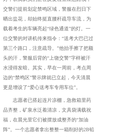
交警们提前划定禁鸣区域，警服在烈日下
晒出盐花，却始终挺直腰杆疏导车流，为
载着考生的车辆亮起“绿色通道”的灯。一
位交警的对讲机传来指令：“送考大巴已过
第三个路口，注意疏导。”他抬手擦了把额
头的汗，警服后背的“上饶交警”字样被汗
水浸得发暗。其实，早在一周前，考点周
边的“禁鸣区”警示牌就已立起，今天清晨
更是增设了“爱心送考车专用车位”。
志愿者已搭起连片凉棚，急救箱里药
品齐整，矿泉水泛着清凉，文具袋满载祝
福，在晨光里它们被摆放成整齐的“加油
阵”。一个志愿者拿出整整一箱削好的2B铅