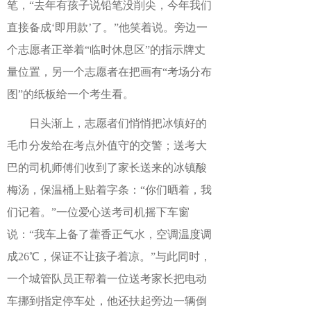
笔，“去年有孩子说铅笔没削尖，今年我们
直接备成‘即用款’了。”他笑着说。旁边一
个志愿者正举着“临时休息区”的指示牌丈
量位置，另一个志愿者在把画有“考场分布
图”的纸板给一个考生看。
日头渐上，志愿者们悄悄把冰镇好的
毛巾分发给在考点外值守的交警；送考大
巴的司机师傅们收到了家长送来的冰镇酸
梅汤，保温桶上贴着字条：“你们晒着，我
们记着。”一位爱心送考司机摇下车窗
说：“我车上备了藿香正气水，空调温度调
成26℃，保证不让孩子着凉。”与此同时，
一个城管队员正帮着一位送考家长把电动
车挪到指定停车处，他还扶起旁边一辆倒