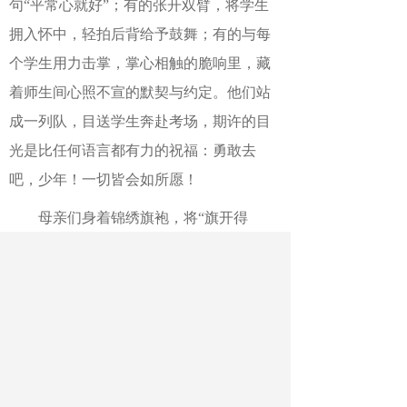
句“平常心就好”；有的张开双臂，将学生
拥入怀中，轻拍后背给予鼓舞；有的与每
个学生用力击掌，掌心相触的脆响里，藏
着师生间心照不宣的默契与约定。他们站
成一列队，目送学生奔赴考场，期许的目
光是比任何语言都有力的祝福：勇敢去
吧，少年！一切皆会如所愿！
母亲们身着锦绣旗袍，将“旗开得
胜”的祝福穿在身上，手中的蒲扇摇出规律
的风，扇面上“金榜题名”四个字很是醒
目。一个母亲对孩子说：“好好考，妈妈等
你回家吃饭。”一个母亲手捧鲜花，向孩子
挥手加油。父亲们沉默地站在树荫下，手
中的矿泉水瓶凝结着细密水珠，衬衫后背