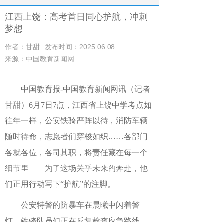
江西上饶：高考首日同心护航，冲刺
梦想
作者：甘甜
发布时间：2025.06.08
来源：中国教育新闻网
中国教育报-中国教育新闻网讯（记者
甘甜）
6月7日
7点，江西省上饶中学考点如
往年一样，公安铁骑严阵以待，消防车辆
随时待命，志愿者们穿梭如织……各部门
各就各位，各司其职，将责任藏在每一个
细节里——为了这场关乎未来的奔赴，他
们正用行动写下“护航”的注脚。
公安特警的防暴车在晨曦中闪着警
灯，铁骑队员们正在反复检查应急路线，