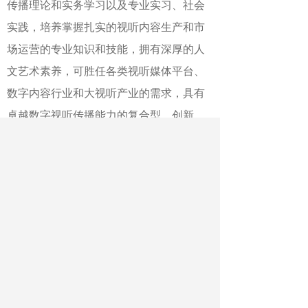
传播理论和实务学习以及专业实习、社会
实践，培养掌握扎实的视听内容生产和市
场运营的专业知识和技能，拥有深厚的人
文艺术素养，可胜任各类视听媒体平台、
数字内容行业和大视听产业的需求，具有
卓越数字视听传播能力的复合型、创新
型、应用型高层次专业人才。
据悉，本次大赛由上海市人民政府新
闻办公室指导，复旦大学新闻学院主办，
复旦大学新闻学院数字视听项目和复新传
媒承办，得到中国高等院校影视学会网络
视听专业委员会的大力支持。
作者：任朝霞