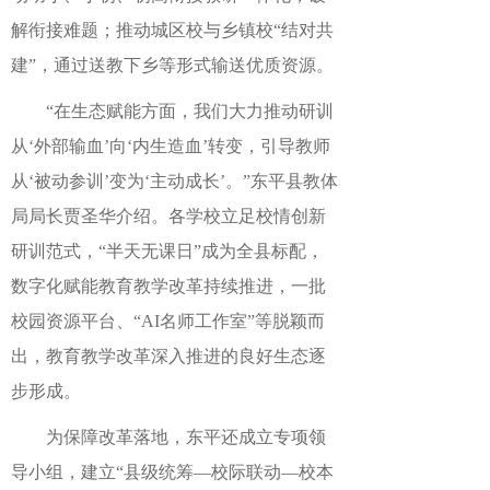
解衔接难题；推动城区校与乡镇校“结对共
建”，通过送教下乡等形式输送优质资源。
“在生态赋能方面，我们大力推动研训
从‘外部输血’向‘内生造血’转变，引导教师
从‘被动参训’变为‘主动成长’。”东平县教体
局局长贾圣华介绍。各学校立足校情创新
研训范式，“半天无课日”成为全县标配，
数字化赋能教育教学改革持续推进，一批
校园资源平台、“AI名师工作室”等脱颖而
出，教育教学改革深入推进的良好生态逐
步形成。
为保障改革落地，东平还成立专项领
导小组，建立“县级统筹—校际联动—校本