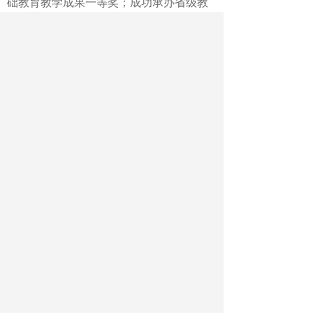
础教育教学成果一等奖；成功承办省级教
研活动10余场，并在山东省教师教育协同
创新项目推进会上作典型发言；300余名教
师在省市教学能力大赛中获奖，全县骨干
教师占比从15.7%提升至37.4%。
“研训一体化是夯实教师队伍根基、激
活教育内生动力、提升育人质量的核心工
程、关键抓手、长效举措。”贾圣华表
示，“我们将始终坚守‘生长’核心理念，持
续推动研训一体化向纵深发展，让每一教
师都能在专业成长的沃土上收获育人硕
果。”
（
中国教育报
-中国教育新闻网
记者
魏海政 通讯员 王胜利 刘位婷）
作者：魏海政 王胜利 刘位婷