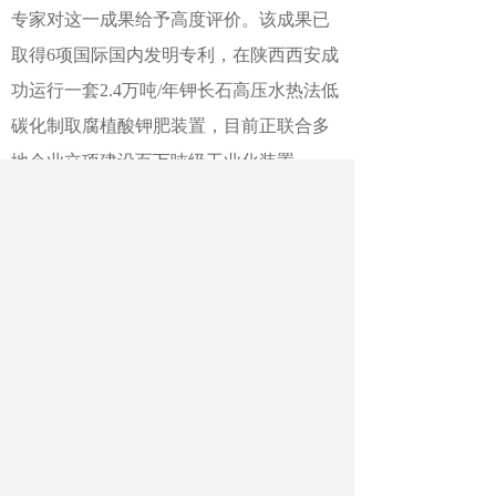
专家对这一成果给予高度评价。该成果已
取得6项国际国内发明专利，在陕西西安成
功运行一套2.4万吨/年钾长石高压水热法低
碳化制取腐植酸钾肥装置，目前正联合多
地企业立项建设百万吨级工业化装置。
作者：刘淼 王大勇
最新文章
相关文章
南方医科大学：基础医学结出产业化应用
硕果