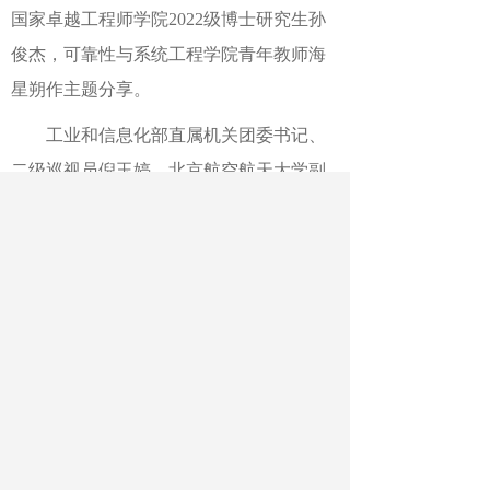
国家卓越工程师学院2022级博士研究生孙
俊杰
，
可靠性与系统工程学院青年教师海
星朔作
主题分享。
工业和信息化部直属机关团委书记、
二级巡视员倪玉婷，北京航空航天大学副
校长邓怡以及共青团中央青年发展部、北
京团市委有关领导出席活动。
邓怡代表学
校向获得
“北航青年五四奖章”的个人和集
体表示热烈祝贺，向全校广大青年师生致
以节日问候，并为北航青年送上寄语。