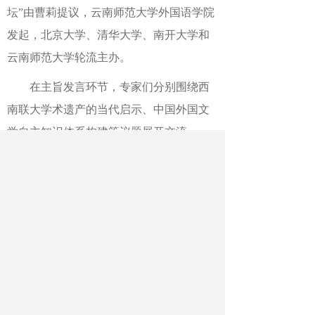
坛”由曹莉提议，
云南师范大学
外国语学院
发起，北京大学、清华大学、南开大学和
云南师范大学轮流主办。
在主旨发言环节，专家们分别围绕西
南联大学术遗产的当代启示、中国外国文
学自主知识体系构建等议题展开交流。
论坛还设立“薪火相传——西南联大学
术遗产大家谈”圆桌会议。此外，论坛设置
18个分论坛，围绕外国文学、外国语言学
与应用语言学、比较文学与跨文化研究、
翻译研究、区域国别研究、外语教育等六
个学科领域展开研讨。
作者：李配亮