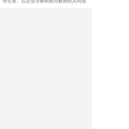
作任务。在企业导师和校内教师的共同指
导下，他在国际业务沟通、服务报价等多
项业务中，慢慢学会了很多技能。许景松
后来入职深圳某国际物流有限公司，连续5
年获评销冠。
通过校企共建共管实践中心、虚拟仿
真实训平台等方式，广职大着力推动产教
融合和科教融汇，将企业生产需求和学校
人才培养深度联动。这一以生产需求为导
向的实践教学体系，不但有效提升了学校
学生的专业技能水平，还为学校服务企业
技术创新以及“随企出海”提供了强劲的助
力。
针对东南亚国家职业教育基础不强、