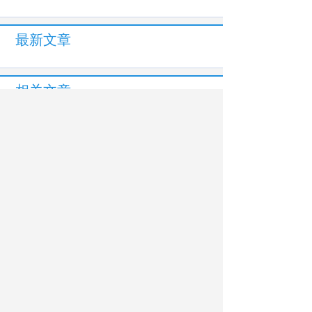
最新文章
相关文章
南方医科大学：基础医学结出产业化应用
硕果
哈尔滨工业大学科研团队揭示新型抗体“偏
向性”激活机制
同济大学陈虹团队自主研发第一代滚动优
化专用计算芯片
走进泉州信息工程学院，探索应用型高校
科创育人的鲜活样本