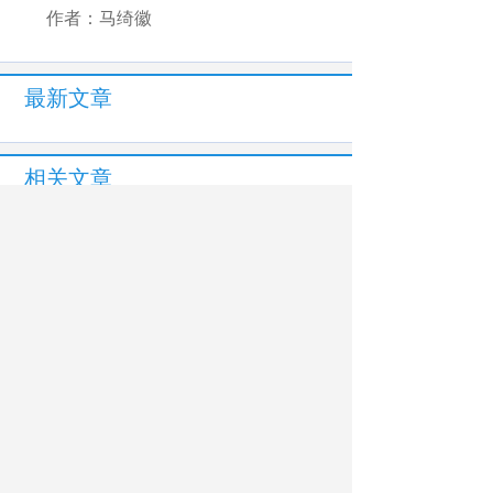
作者：马绮徽
最新文章
相关文章
清华大学段路明研究组首次实现基于数百
离子量子比特的量子模拟计算
山西省人工智能赋能教育高质量发展交流
研讨会举办
上海电影艺术职业学院：探索大思政课数
智化实践
数字化升级助力职业教育高质量发展