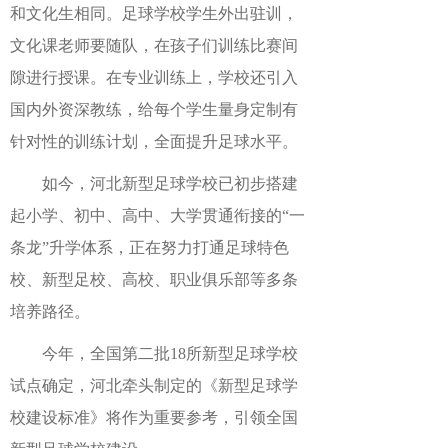
和文化生相同。足球学校学生外出驻训，
文化课老师要随队，在孩子们训练比赛间
隙进行授课。在专业训练上，学校还引入
国内外资深教练，给每个学生量身定制有
针对性的训练计划，全面提升足球水平。
如今，河北新型足球学校已初步搭建
起小学、初中、高中、大学贯通衔接的“一
条龙”升学体系，正在努力打通足球特色
校、新型足校、高校、职业俱乐部等多条
培养路径。
今年，全国第二批18所新型足球学校
试点确定，河北牵头制定的《新型足球学
校建设标准》将作为重要参考，引领全国