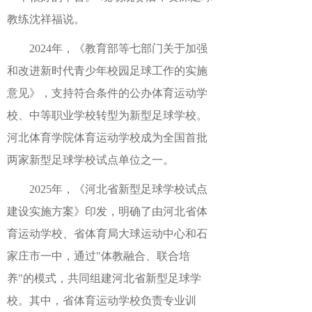
教练沈祥福说。
2024年，《教育部等七部门关于加强
和改进新时代青少年校园足球工作的实施
意见》，支持符合条件的公办体育运动学
校、中等职业学校转型为新型足球学校。
河北体育学院体育运动学校成为全国首批
两家新型足球学校试点单位之一。
2025年，《河北省新型足球学校试点
建设实施方案》印发，明确了由河北省体
育运动学校、省体育局大球运动中心和石
家庄市一中，通过"体教融合、联合培
养"的模式，共同组建河北省新型足球学
校。其中，省体育运动学校负责专业训