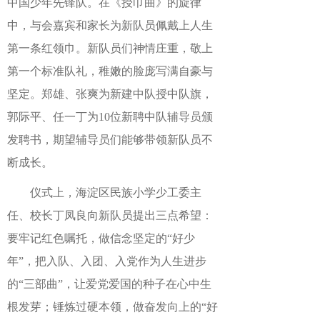
中国少年先锋队。在《授巾曲》的旋律
中，与会嘉宾和家长为新队员佩戴上人生
第一条红领巾。新队员们神情庄重，敬上
第一个标准队礼，稚嫩的脸庞写满自豪与
坚定。郑雄、张爽为新建中队授中队旗，
郭际平、任一丁为10位新聘中队辅导员颁
发聘书，期望辅导员们能够带领新队员不
断成长。
仪式上，海淀区民族小学少工委主
任、校长丁凤良向新队员提出三点希望：
要牢记红色嘱托，做信念坚定的“好少
年”，把入队、入团、入党作为人生进步
的“三部曲”，让爱党爱国的种子在心中生
根发芽；锤炼过硬本领，做奋发向上的“好