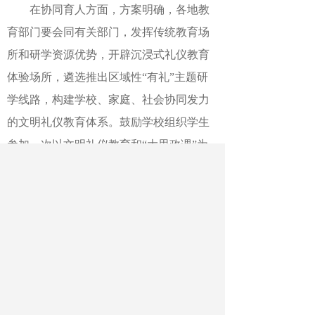
在协同育人方面，方案明确，各地教
育部门要会同有关部门，发挥传统教育场
所和研学资源优势，开辟沉浸式礼仪教育
体验场所，遴选推出区域性“有礼”主题研
学线路，构建学校、家庭、社会协同发力
的文明礼仪教育体系。鼓励学校组织学生
参加一次以文明礼仪教育和“大思政课”为
主题的研学实践活动，倡导通过家庭亲子
研学等方式参与文明礼仪体验，让“人人学
有礼”的理念深入人心。
作者：武怡晗
最新文章