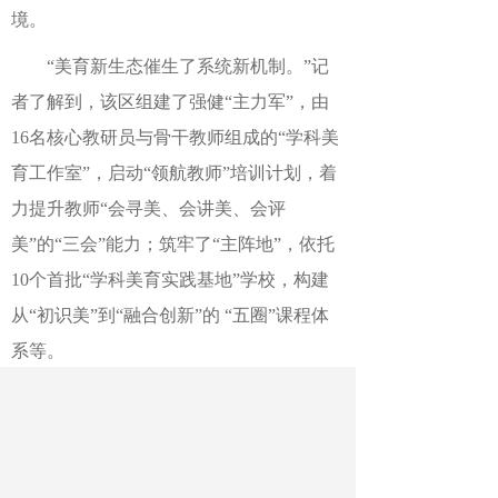
境。
“美育新生态催生了系统新机制。”记
者了解到，该区组建了强健“主力军”，由
16名核心教研员与骨干教师组成的“学科美
育工作室”，启动“领航教师”培训计划，着
力提升教师“会寻美、会讲美、会评
美”的“三会”能力；筑牢了“主阵地”，依托
10个首批“学科美育实践基地”学校，构建
从“初识美”到“融合创新”的 “五圈”课程体
系等。
“我们将继续以美育为支点，依托全域
24个教共体，持续推动优质美育资源和师
资向乡村流动，让城乡孩子共享美育温暖