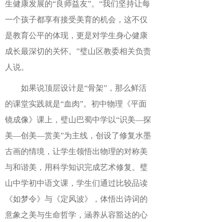
生健康发展的“良师益友”。“我们坚持让每
一个孩子都享有接受美育的机会，这不仅
是教育公平的体现，更是对学生身心健康
成长最深切的关怀。”璧山区教委相关负责
人说。
如果说顶层设计是“骨架”，那么鲜活
的课堂实践就是“血肉”。初中物理《平面
镜成像》课上，璧山巴蜀中学以“识美—探
美—创美—赏美”为主线，创设了修复水墨
古画的情境，让学生领悟出物理的对称美
与和谐美，用科学知识完成艺术修复。璧
山中学初中语文课，学生们通过比较品读
《如梦令》与《定风波》，体悟出诗词的
意象之美与生命哲学，涵养从容豁达的心