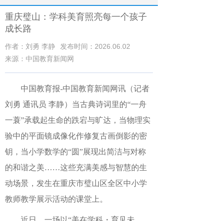
重庆璧山：学科美育照亮每一个孩子
成长路
作者：刘勇 李静
发布时间：2026.06.02
来源：中国教育新闻网
中国教育报
-中国教育新闻网
讯（记者
刘勇 通讯员 李静）
当古典诗词里的“一舟
一蓑”承载起生命的跌宕与旷达，当物理实
验中的平面镜成像化作修复古画倒影的密
钥，当小学数学的“圆”展现出简洁与对称
的和谐之美……这些充满美感与智慧的生
动场景，发生在重庆市璧山区全区中小学
教师教学展示活动的课堂上。
近日，一场以“美在学科・育见未