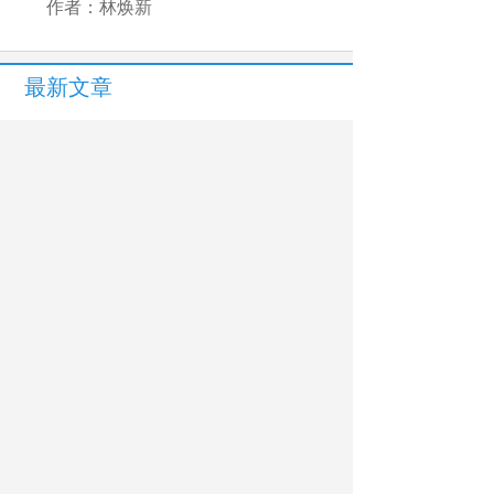
作者：林焕新
最新文章
相关文章
听峥嵘，画军魂
河北海兴：红色资源丰富暑期生活
各其美 同其优
全国义务教育阶段科学教育“做中学”领航行
动部署会召开
暑期电信网络诈骗高发，家长孩子应提高
警惕