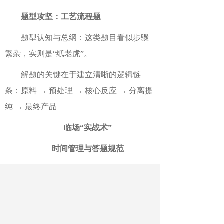
题型攻坚：工艺流程题
题型认知与总纲：这类题目看似步骤
繁杂，实则是“纸老虎”。
解题的关键在于建立清晰的逻辑链
条：原料 → 预处理 → 核心反应 → 分离提
纯 → 最终产品
临场“实战术”
时间管理与答题规范
科学分配，张弛有度
合理规划答题节奏，先易后难。为不
同题型预设时间区间，并预留至少10分钟
进行全局检查，避免因时间分配不均导致