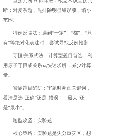
直接判断 & 排除法：概念常识直接判
断；对复杂题，先排除明显错误项，缩小
范围。
特例反驳法：遇到“一定”、“都”、“只
有”等绝对化表述时，尝试寻找反例推翻。
守恒/关系式法：计算型题目首选，利
用原子守恒或关系式快速求解，减少计算
量。
警惕题目陷阱：审题时圈画关键词，
看清是选“正确”还是“错误”，“最大”还
是“最小”。
题型攻坚：实验题
核心策略：实验题是失分重灾区，想