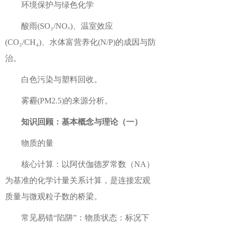
环境保护与绿色化学
酸雨(SO₂/NOₓ)、温室效应
(CO₂/CH₄)、水体富营养化(N/P)的成因与防
治。
白色污染与塑料回收。
雾霾(PM2.5)的来源分析。
知识回顾：基本概念与理论（一）
物质的量
核心计算：以阿伏伽德罗常数（NA）
为基准的化学计量关系计算，是连接宏观
质量与微观粒子数的桥梁。
常见易错“陷阱”：物质状态：标况下