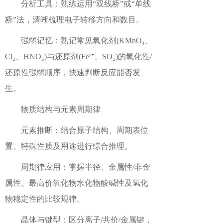
分析工具：熟练运用“双线桥”或“单线
桥”法，清晰梳理电子转移方向和数目。
强弱记忆：熟记常见氧化剂(KMnO₄、
Cl₂、HNO₃)与还原剂(Fe²⁺、SO₂)的氧化性/
还原性强弱顺序，快速判断反应能否发
生。
物质结构与元素周期律
元素推断：结合原子结构、周期表位
置、特殊性质及用途进行综合推理。
周期律应用：掌握半径、金属性/非金
属性、最高价氧化物水化物酸碱性及氢化
物稳定性的比较规律。
晶体与键型：区分离子/共价/金属键，