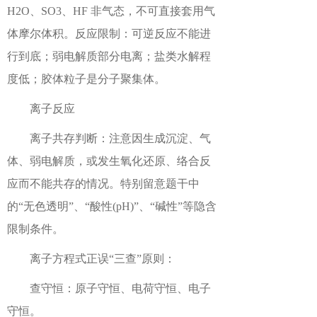
H2O、SO3、HF 非气态，不可直接套用气
体摩尔体积。反应限制：可逆反应不能进
行到底；弱电解质部分电离；盐类水解程
度低；胶体粒子是分子聚集体。
离子反应
离子共存判断：注意因生成沉淀、气
体、弱电解质，或发生氧化还原、络合反
应而不能共存的情况。特别留意题干中
的“无色透明”、“酸性(pH)”、“碱性”等隐含
限制条件。
离子方程式正误“三查”原则：
查守恒：原子守恒、电荷守恒、电子
守恒。