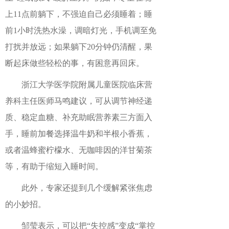
上11点前躺下，不强迫自己必须睡着；睡
前1小时洗热水澡，调暗灯光，手机调至免
打扰并放远；如果躺下20分钟仍清醒，果
断起床做些轻松的事，有困意再回床。
浙江大学医学院附属儿童医院临床营
养科主任医师马鸣建议，可从调节神经递
质、稳定血糖、补充助眠营养素三方面入
手，睡前加餐选择温牛奶和半根小香蕉，
或者温蜂蜜柠檬水、无咖啡因的洋甘菊茶
等，有助于缩短入睡时间。
此外，专家还提到几个缓解紧张焦虑
的小妙招。
邹莹表示，可以把“失控感”变成“掌控