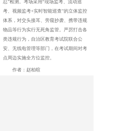
忍”检测。考场采用“现场监考、流动巡
考、视频监考+实时智能巡查”的立体监控
体系，对交头接耳、旁窥抄袭、携带违规
物品等行为实行无死角监管。严厉打击各
类违规行为，自治区教育考试院联合公
安、无线电管理等部门，在考试期间对考
点周边实施全方位监控。
作者：赵柏暄
最新文章
相关文章
云南双柏县：防溺水力量下沉到一线