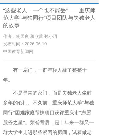
“这些老人，一个也不能丢”——重庆师
范大学“与独同行”项目团队与失独老人
的故事
作者：杨国良 蒋欣蕾 孙小珂
发布时间：2026.06.10
中国教育新闻网
有一扇门，一群年轻人敲了整整十
年。
不是寻常的家门，而是失独老人尘封
多年的心门。不久前，重庆师范大学“与独
同行”困难家庭帮扶项目获评重庆市“志愿
服务之星”。荣誉背后，是十年来一群又一
群大学生走进那些紧闭的房间，试着做老