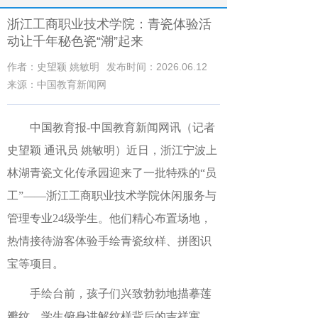
浙江工商职业技术学院：青瓷体验活
动让千年秘色瓷“潮”起来
作者：史望颖 姚敏明
发布时间：2026.06.12
来源：中国教育新闻网
中国教育报-中国教育新闻网讯（记者
史望颖 通讯员 姚敏明）
近日，浙江宁波上
林湖青瓷文化传承园迎来了一批特殊的“员
工”——浙江工商职业技术学院休闲服务与
管理专业24级学生。他们精心布置场地，
热情接待游客体验手绘青瓷纹样、拼图识
宝等项目。
手绘台前，孩子们兴致勃勃地描摹莲
瓣纹，学生俯身讲解纹样背后的吉祥寓