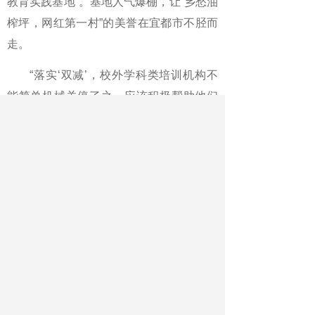
教育实践基地”。基地人气爆棚，让“乡愁油
榨坪，网红第一村”的美誉在宜都市不胫而
走。
“落实‘双减’，校外学科类培训机构不
能简单机械关停了之，应该积极帮助他们
转型。让他们进入校外实践教育领域，融
入乡村振兴，让他们在更广阔的天地去育
才，成为学校教育的有力补充！”张祖华感
慨良多。
《中国教育报》2023年01月09日第3
版
版名：新闻·基层
作者：本报记者 程墨 通讯员 刘武 彭