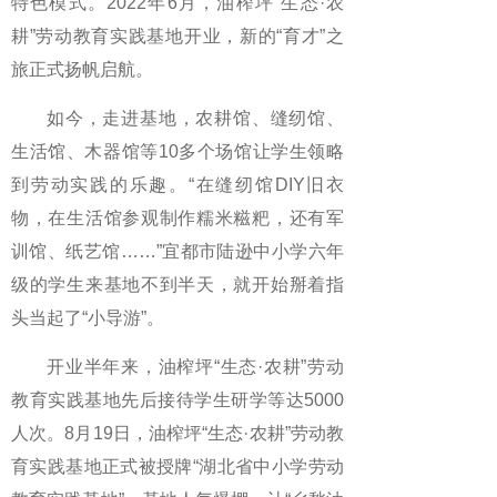
特色模式。2022年6月，油榨坪“生态·农
耕”劳动教育实践基地开业，新的“育才”之
旅正式扬帆启航。
如今，走进基地，农耕馆、缝纫馆、
生活馆、木器馆等10多个场馆让学生领略
到劳动实践的乐趣。“在缝纫馆DIY旧衣
物，在生活馆参观制作糯米糍粑，还有军
训馆、纸艺馆……”宜都市陆逊中小学六年
级的学生来基地不到半天，就开始掰着指
头当起了“小导游”。
开业半年来，油榨坪“生态·农耕”劳动
教育实践基地先后接待学生研学等达5000
人次。8月19日，油榨坪“生态·农耕”劳动教
育实践基地正式被授牌“湖北省中小学劳动