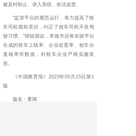
被及时制止、录入系统、依法追责。
“监管平台的规范运行，有力提高了校
车司机规矩意识，纠正了校车司机不良驾
驶习惯。”胡祖国说，常德市还将依据平台
生成的校车上线率、企业处置率、校车办
复核率等数据，对校车企业严格实施奖
惩。
《中国教育报》2023年05月15日第1
版
版名：要闻
作者：记者 谭畅
最新文章