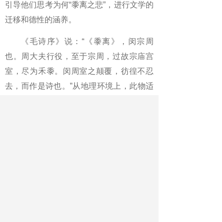
引导他们思考为何“黍离之悲”，进行文学的
迁移和德性的涵养。
《毛诗序》说：“《黍离》，闵宗周
也。周大夫行役，至于宗周，过故宗庙宫
室，尽为禾黍。闵周室之颠覆，彷徨不忍
去，而作是诗也。”从地理环境上，此物适
合生长在北方旱作区及盐碱较重灌区。可
见周大夫经过西周镐京时，见宗庙宫室遗
址，黍稷离离的场景有多么荒凉。进一步
思考，黍稷的禾穗不像小麦、小米那样紧
紧抱在一起，而是纷披离散的，作者以此
物起兴，除了感伤景物苍凉外，恐怕还在
暗喻王室离散、贤才远遁如黍穗之披离。
后世说起兴，就是以他物引起所咏之