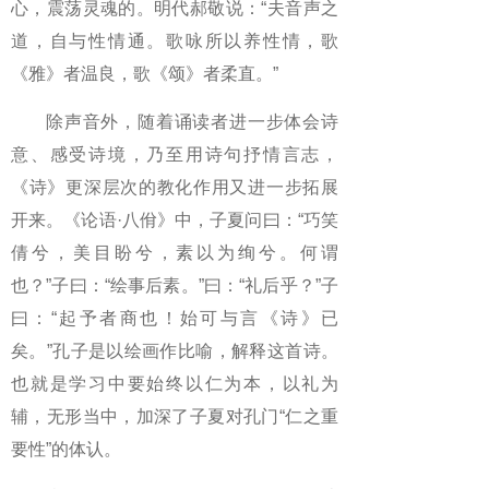
心，震荡灵魂的。明代郝敬说：“夫音声之
道，自与性情通。歌咏所以养性情，歌
《雅》者温良，歌《颂》者柔直。”
除声音外，随着诵读者进一步体会诗
意、感受诗境，乃至用诗句抒情言志，
《诗》更深层次的教化作用又进一步拓展
开来。《论语·八佾》中，子夏问曰：“巧笑
倩兮，美目盼兮，素以为绚兮。何谓
也？”子曰：“绘事后素。”曰：“礼后乎？”子
曰：“起予者商也！始可与言《诗》已
矣。”孔子是以绘画作比喻，解释这首诗。
也就是学习中要始终以仁为本，以礼为
辅，无形当中，加深了子夏对孔门“仁之重
要性”的体认。