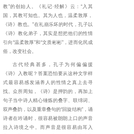
教”的创始人。《礼记·经解》云：“入其
国，其教可知也。其为人也，温柔敦厚，
《诗》教也。”在礼崩乐坏的时代，孔子以
《诗》教化弟子，其实是想把他们的性情
引向“温柔敦厚”和“文质彬彬”，进而化民成
俗，改变社会。
古代经典甚多，孔子为何偏偏援
《诗》入教呢？答案恐怕要从这种文学样
式最容易感发涵养人的性情之真上去寻
找。众所周知，《诗》是押韵的，再加上
句子当中诗人精心锤炼的叠字、联绵词、
双声叠韵，以及重章叠句的“回旋结构”，诵
诗者在吟诵时，很容易被朗朗上口的声音
拉入诗境之中。而声音是很容易由耳入