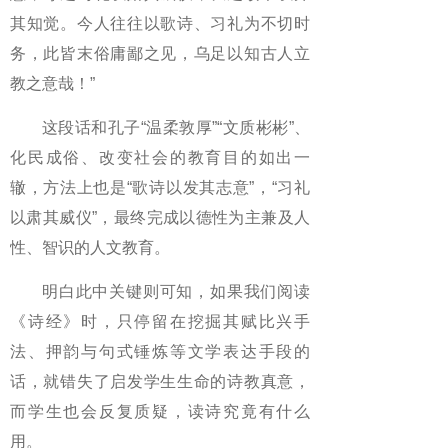
其知觉。今人往往以歌诗、习礼为不切时
务，此皆末俗庸鄙之见，乌足以知古人立
教之意哉！”
这段话和孔子“温柔敦厚”“文质彬彬”、
化民成俗、改变社会的教育目的如出一
辙，方法上也是“歌诗以发其志意”，“习礼
以肃其威仪”，最终完成以德性为主兼及人
性、智识的人文教育。
明白此中关键则可知，如果我们阅读
《诗经》时，只停留在挖掘其赋比兴手
法、押韵与句式锤炼等文学表达手段的
话，就错失了启发学生生命的诗教真意，
而学生也会反复质疑，读诗究竟有什么
用。