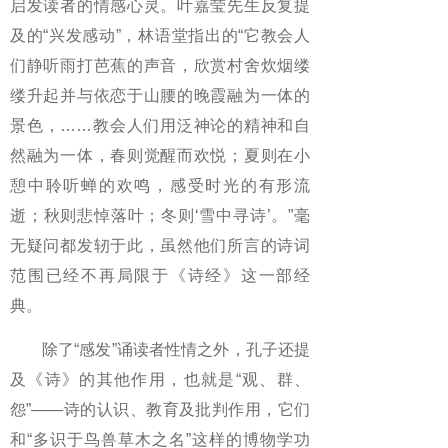
启发读者的情感心灵。叶嘉莹先生反复提
及的“兴发感动”，林语堂指出的“它教会人
们静听雨打芭蕉的声音，欣赏村舍炊烟缕
缕升起并与依恋于山腰的晚霞融为一体的
景色，……教会人们用泛神论的精神和自
然融为一体，春则觉醒而欢悦；夏则在小
憩中聆听蝉的欢鸣，感受时光的有形流
逝；秋则悲悼落叶；冬则‘雪中寻诗’。”毫
无疑问都发轫于此，虽然他们所言的诗词
范围已经不再局限于《诗经》这一部经
典。
除了“感发”诵读者性情之外，孔子还提
及《诗》的其他作用，也就是“观、群、
怨”——诗的认识、教育及批判作用，它们
和“多识于鸟兽草木之名”这样的博物学功