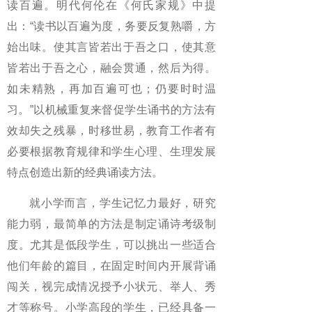
读百遍。明代何伦在《何氏家规》中提
出：“读书以百遍为度，务要反复熟嚼，方
始出味。使其言皆若出于吾之口，使其意
皆若出于吾之心，融会贯通，然后为得。
如未精熟，再加百遍可也；仍要时时温
习。”以机械重复来督促学生诵书的方法有
效却失之残暴，时移世易，教育工作者有
必要根据教育规律和学生心理、生理发展
特点创造出新的经典诵读方法。
就小学而言，学生记忆力最好，研究
能力弱，最简单的方法是制定诵诗考级制
度。尤其是低段学生，可以挑出一些适合
他们年龄的篇目，在固定时间内开展背诵
闯关，视完成情况授予小状元、举人、秀
才等称号。小学高段的学生，已经具备一