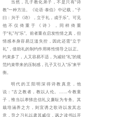
当然，孔子教化弟子，不是只有“诗
教”一种方法。《论语·泰伯》中记载，“子
曰：兴于《诗》，立于礼，成于乐”。可见
他不仅倚重于《诗》，同样倚重
于“礼”与“乐”。前者重在启发性情之真，但
情感本身容易泛滥失控，因此还需“立于
礼”，借助礼的制约作用将性情导之以正。
约束多了，人又容易不适，为减轻“礼”的规
范约束带来的压制感，孔子又引入“乐”来平
衡。
明代的王阳明深得诗教真意，他
说：“古之教者，教以人伦。……今教童
子，惟当以孝悌忠信礼义廉耻为专务。其
栽培涵养之方，则宜诱之歌诗以发其志
意，导之习礼以肃其威仪，讽之读书以开