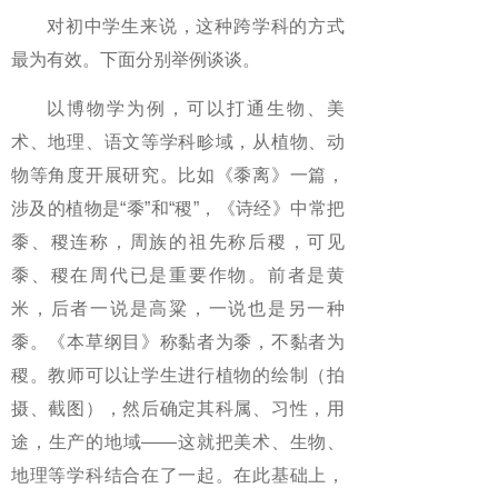
对初中学生来说，这种跨学科的方式
最为有效。下面分别举例谈谈。
以博物学为例，可以打通生物、美
术、地理、语文等学科畛域，从植物、动
物等角度开展研究。比如《黍离》一篇，
涉及的植物是“黍”和“稷”，《诗经》中常把
黍、稷连称，周族的祖先称后稷，可见
黍、稷在周代已是重要作物。前者是黄
米，后者一说是高粱，一说也是另一种
黍。《本草纲目》称黏者为黍，不黏者为
稷。教师可以让学生进行植物的绘制（拍
摄、截图），然后确定其科属、习性，用
途，生产的地域——这就把美术、生物、
地理等学科结合在了一起。在此基础上，