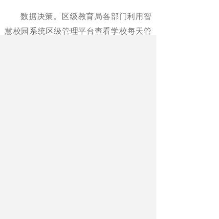
数据决策。
区级教育局各部门利用智
慧校园系统区级管理平台查看学校每天管
理的实时数据，开展有针对性的教育督
（指）导工作，例如：体育卫生部门每天
上午10点和下午3点可准时查看学校的考
勤、晨午检的实时数据，可及时了解各学
校的缺勤及传染病例情况，及时制定传染
病的预防措施，有效防范流行传染病的蔓
延。
为教育治理提供了信息化解决方案
减负增效实效明显。
智慧校园系统切
实提高了教育管理效能。一是实现了教师
减负：过去需要耗费大量人力、时间的学