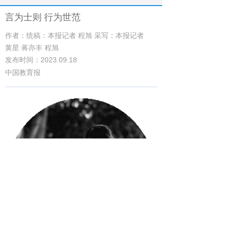
言为士则 行为世范
作者：统稿：本报记者 程旭 采写：本报记者
黄星 蒋亦丰 程旭
发布时间：2023.09.18
中国教育报