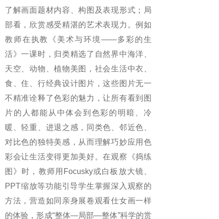
了解画面题材内容、构图及表现形式；局
部看，欣赏感受精湛的艺术表现力。例如
教师在执教《美术与环境——多彩的生
活》一课时，归类精选了自然界中海洋、
天空、动物、植物美图，社会生活中衣、
食、住、行经典设计图片，这些图片无一
不精准诠释了色彩的魅力，让所有看到图
片的人都能从中体会到色彩的明暗、冷
暖、轻重、进退之感，同类色、邻近色、
对比色的独特美感，从而理解巧妙应用色
彩会让生活变得更加美好。在观察《捣练
图》时，教师用Focusky或白板放大镜、
PPT缩放等功能引导学生掌握深入观察的
方法，营造如同亲身展卷观看仕女画一样
的体验，形成“整体—局部—整体”科学的赏