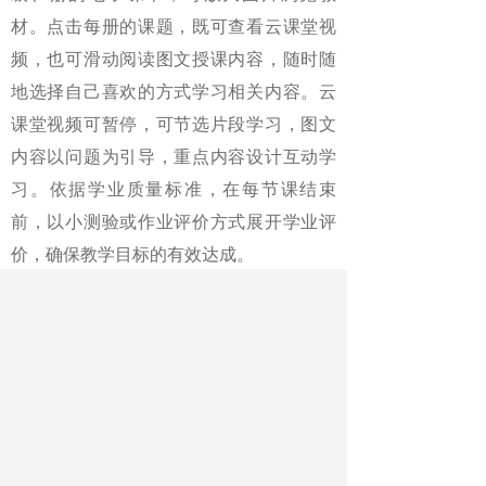
材。点击每册的课题，既可查看云课堂视
频，也可滑动阅读图文授课内容，随时随
地选择自己喜欢的方式学习相关内容。云
课堂视频可暂停，可节选片段学习，图文
内容以问题为引导，重点内容设计互动学
习。依据学业质量标准，在每节课结束
前，以小测验或作业评价方式展开学业评
价，确保教学目标的有效达成。
其次，搭建云课堂网络平台，让学习
分层分类可选可靠。除了开通“大连初中美
术”微信公众号服务以外，同步开通“大连初
中美术云课堂”网络平台，设置电子课本、
精品云课堂、全册云课堂、精彩微课栏
目，并即将开通特色云课堂。精品云课堂