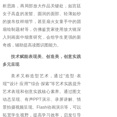
析思路，再局部放大作品关键处，如宫廷
女子高盘的发髻、圆润的面部、轻薄如纱
的披帛纹样细节，甚至扇火女童手中的团
扇绘制题材等，仿佛鉴赏家使用放大镜深
入到画面中细查研究，会给学生更强的新
奇感，辅助提高读图识图能力。
技术赋能表现美、创造美，创意实践
多元呈现
美术又称造型艺术，通过“造型·表
现”“设计·应用”“综合·探索”等艺术实践提升
艺术表现和创意实践核心素养。通过图文
动态呈现、有声PPT演示、录屏讲解、情
景拍摄视频呈现、Flash动画演示等，可以
拓宽学生视野，提高学习效率，启发引导